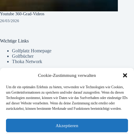
Youtube 360-Grad-Videos
26/03/2026
Wichtige Links
Golfplatz Homepage
Golfbücher
Thoka Network
Cookie-Zustimmung verwalten
Kontact Info
Um dir ein optimales Erlebnis zu bieten, verwenden wir Technologien wie Cookies,
Eine private Seite über dies und das.
um Geräteinformationen zu speichern und/oder darauf zuzugreifen. Wenn du diesen
Technologien zustimmst, können wir Daten wie das Surfverhalten oder eindeutige IDs
auf dieser Website verarbeiten. Wenn du deine Zustimmung nicht erteilst oder
Addresse:
zurückziehst, können bestimmte Merkmale und Funktionen beeinträchtigt werden.
Dorfstraße 21 · 24975 Husby
Phone:
Akzeptieren
04634 631166