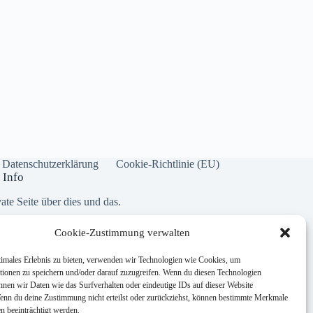
Datenschutzerklärung
Cookie-Richtlinie (EU)
 Info
ate Seite über dies und das.
Cookie-Zustimmung verwalten
Addresse:
Dorfstraße 21 · 24975 Husby
timales Erlebnis zu bieten, verwenden wir Technologien wie Cookies, um
Phone:
tionen zu speichern und/oder darauf zuzugreifen. Wenn du diesen Technologien
04634 631166
nnen wir Daten wie das Surfverhalten oder eindeutige IDs auf dieser Website
Wenn du deine Zustimmung nicht erteilst oder zurückziehst, können bestimmte Merkmale
Mobile:
n beeinträchtigt werden.