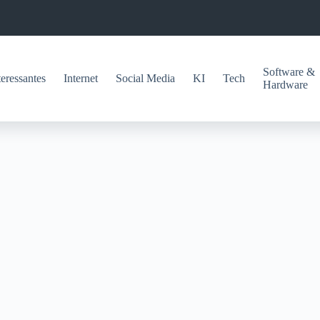
Software &
teressantes
Internet
Social Media
KI
Tech
Hardware