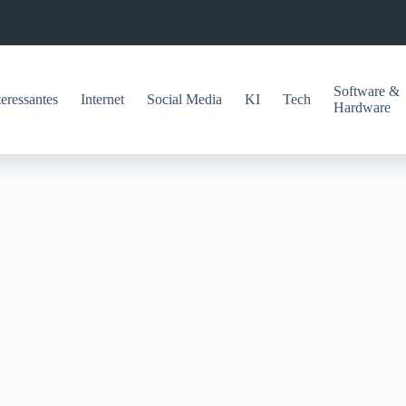
Software &
teressantes
Internet
Social Media
KI
Tech
Hardware