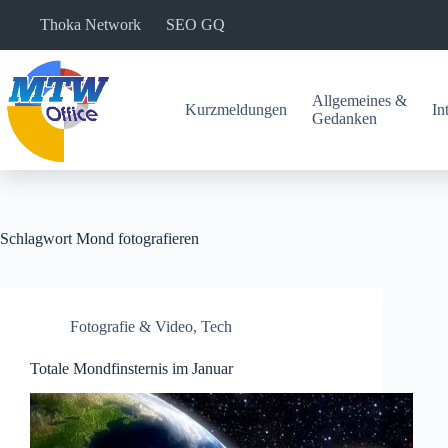
Zum
Thoka Network
SEO GQ
Inhalt
springen
Allgemeines &
Kurzmeldungen
In
Gedanken
Schlagwort
Mond fotografieren
Fotografie & Video
,
Tech
Totale Mondfinsternis im Januar