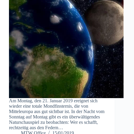
Am Montag, den 21. Januar 2019 ereignet sich
wieder eine totale Mondfinsternis, die von
Mitteleuropa aus gut sichtbar ist. In der Nacht vom
Sonntag auf Montag gibt es ein überwältigendes
Naturschauspiel zu beobachten: Wer es schafft,
rechtzeitig aus den Federn…
MTW Office
15/01/2019