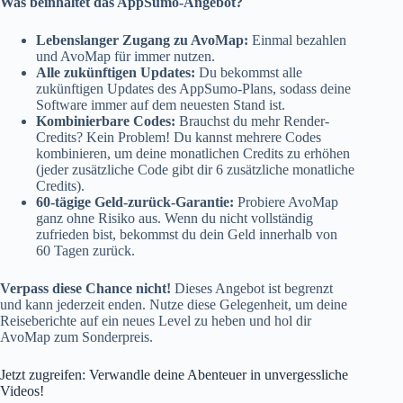
Was beinhaltet das AppSumo-Angebot?
Lebenslanger Zugang zu AvoMap:
Einmal bezahlen
und AvoMap für immer nutzen.
Alle zukünftigen Updates:
Du bekommst alle
zukünftigen Updates des AppSumo-Plans, sodass deine
Software immer auf dem neuesten Stand ist.
Kombinierbare Codes:
Brauchst du mehr Render-
Credits? Kein Problem! Du kannst mehrere Codes
kombinieren, um deine monatlichen Credits zu erhöhen
(jeder zusätzliche Code gibt dir 6 zusätzliche monatliche
Credits).
60-tägige Geld-zurück-Garantie:
Probiere AvoMap
ganz ohne Risiko aus. Wenn du nicht vollständig
zufrieden bist, bekommst du dein Geld innerhalb von
60 Tagen zurück.
Verpass diese Chance nicht!
Dieses Angebot ist begrenzt
und kann jederzeit enden. Nutze diese Gelegenheit, um deine
Reiseberichte auf ein neues Level zu heben und hol dir
AvoMap zum Sonderpreis.
Jetzt zugreifen: Verwandle deine Abenteuer in unvergessliche
Videos!