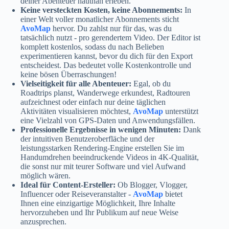
deiner Abenteuer hautnah erleben.
Keine versteckten Kosten, keine Abonnements:
In
einer Welt voller monatlicher Abonnements sticht
AvoMap
hervor. Du zahlst nur für das, was du
tatsächlich nutzt - pro gerendertem Video. Der Editor ist
komplett kostenlos, sodass du nach Belieben
experimentieren kannst, bevor du dich für den Export
entscheidest. Das bedeutet volle Kostenkontrolle und
keine bösen Überraschungen!
Vielseitigkeit für alle Abenteuer:
Egal, ob du
Roadtrips planst, Wanderwege erkundest, Radtouren
aufzeichnest oder einfach nur deine täglichen
Aktivitäten visualisieren möchtest,
AvoMap
unterstützt
eine Vielzahl von GPS-Daten und Anwendungsfällen.
Professionelle Ergebnisse in wenigen Minuten:
Dank
der intuitiven Benutzeroberfläche und der
leistungsstarken Rendering-Engine erstellen Sie im
Handumdrehen beeindruckende Videos in 4K-Qualität,
die sonst nur mit teurer Software und viel Aufwand
möglich wären.
Ideal für Content-Ersteller:
Ob Blogger, Vlogger,
Influencer oder Reiseveranstalter -
AvoMap
bietet
Ihnen eine einzigartige Möglichkeit, Ihre Inhalte
hervorzuheben und Ihr Publikum auf neue Weise
anzusprechen.