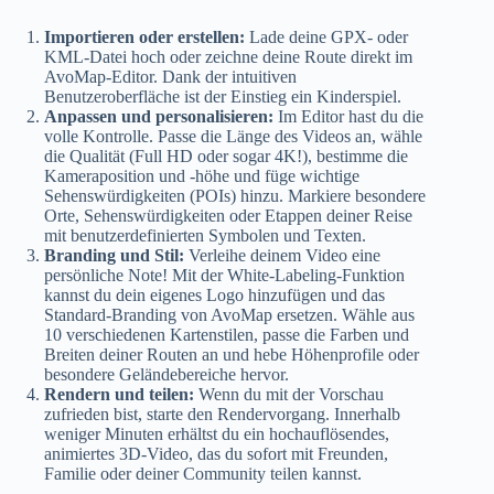
Importieren oder erstellen:
Lade deine GPX- oder
KML-Datei hoch oder zeichne deine Route direkt im
AvoMap-Editor. Dank der intuitiven
Benutzeroberfläche ist der Einstieg ein Kinderspiel.
Anpassen und personalisieren:
Im Editor hast du die
volle Kontrolle. Passe die Länge des Videos an, wähle
die Qualität (Full HD oder sogar 4K!), bestimme die
Kameraposition und -höhe und füge wichtige
Sehenswürdigkeiten (POIs) hinzu. Markiere besondere
Orte, Sehenswürdigkeiten oder Etappen deiner Reise
mit benutzerdefinierten Symbolen und Texten.
Branding und Stil:
Verleihe deinem Video eine
persönliche Note! Mit der White-Labeling-Funktion
kannst du dein eigenes Logo hinzufügen und das
Standard-Branding von AvoMap ersetzen. Wähle aus
10 verschiedenen Kartenstilen, passe die Farben und
Breiten deiner Routen an und hebe Höhenprofile oder
besondere Geländebereiche hervor.
Rendern und teilen:
Wenn du mit der Vorschau
zufrieden bist, starte den Rendervorgang. Innerhalb
weniger Minuten erhältst du ein hochauflösendes,
animiertes 3D-Video, das du sofort mit Freunden,
Familie oder deiner Community teilen kannst.