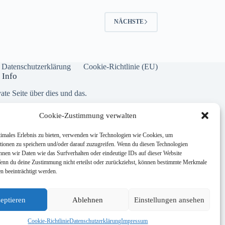
NÄCHSTE
Datenschutzerklärung
Cookie-Richtlinie (EU)
 Info
ate Seite über dies und das.
Cookie-Zustimmung verwalten
Addresse:
Dorfstraße 21 · 24975 Husby
timales Erlebnis zu bieten, verwenden wir Technologien wie Cookies, um
Phone:
tionen zu speichern und/oder darauf zuzugreifen. Wenn du diesen Technologien
04634 631166
nnen wir Daten wie das Surfverhalten oder eindeutige IDs auf dieser Website
Wenn du deine Zustimmung nicht erteilst oder zurückziehst, können bestimmte Merkmale
Mobile:
n beeinträchtigt werden.
151 400 526 25
Website:
eptieren
Ablehnen
Einstellungen ansehen
MTW Office
Cookie-Richtlinie
Datenschutzerklärung
Impressum