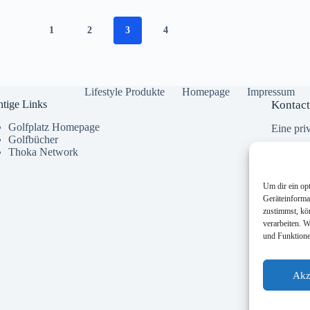
1
2
3
4
Lifestyle Produkte
Homepage
Impressum
tige Links
Kontact
Golfplatz Homepage
Eine priv
Golfbücher
Thoka Network
Um dir ein op
Geräteinforma
zustimmst, kö
verarbeiten. 
und Funktione
Akz