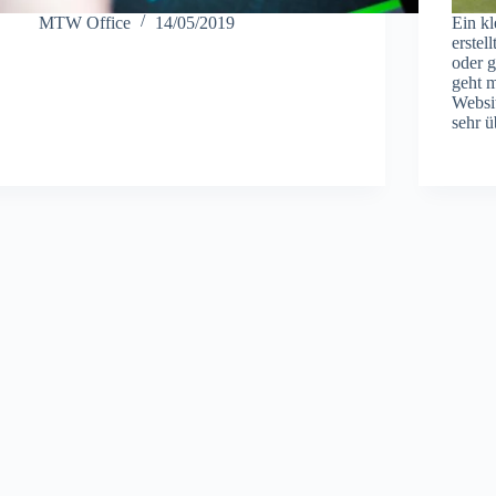
MTW Office
14/05/2019
Ein kl
erstel
oder g
geht m
Websi
sehr 